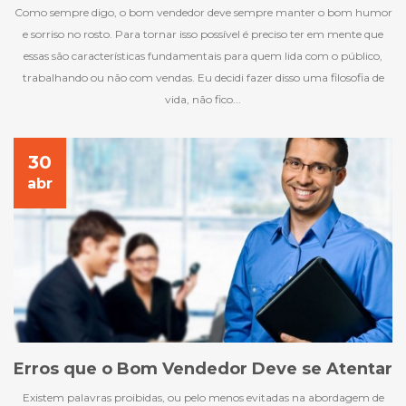
Como sempre digo, o bom vendedor deve sempre manter o bom humor
e sorriso no rosto. Para tornar isso possível é preciso ter em mente que
essas são características fundamentais para quem lida com o público,
trabalhando ou não com vendas. Eu decidi fazer disso uma filosofia de
vida, não fico...
30
abr
Erros que o Bom Vendedor Deve se Atentar
Existem palavras proibidas, ou pelo menos evitadas na abordagem de